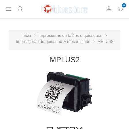
0
Início
Impressoras de talões e quiosques
Impressoras de quiosque & mecanismos
MPLUS2
MPLUS2