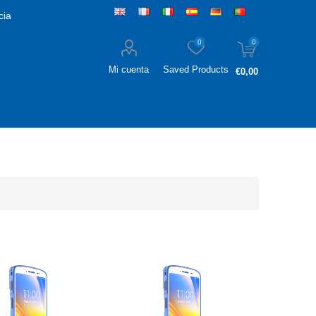
cia
0
0
Mi cuenta
Saved Products
€0,00